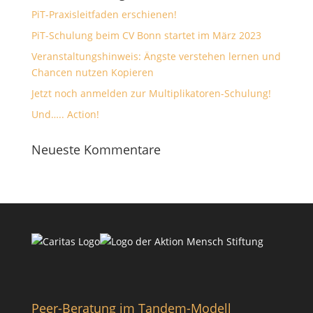
PiT-Praxisleitfaden erschienen!
PiT-Schulung beim CV Bonn startet im März 2023
Veranstaltungshinweis: Ängste verstehen lernen und
Chancen nutzen Kopieren
Jetzt noch anmelden zur Multiplikatoren-Schulung!
Und….. Action!
Neueste Kommentare
Peer-Beratung im Tandem-Modell