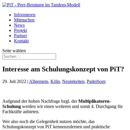
Informieren
Mitmachen
News
Projekt
Partner
Kontakt
Seite wählen
Interesse am Schulungskonzept von PiT?
29. Juli 2022
|
Allgemein
,
Köln
,
Neuigkeiten
,
Paderborn
Aufgrund der hohen Nachfrage bzgl. der
Multiplikatoren-
Schulung
werden wir einen weiteren und somit 4. Durchgang für
Fachkräfte anbieten.
Wer also noch die Gelegenheit nutzen möchte, das
Schulungskonzept von PiT kennenzulernen und praktische