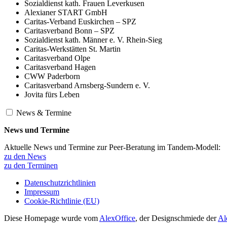
Sozialdienst kath. Frauen Leverkusen
Alexianer START GmbH
Caritas-Verband Euskirchen – SPZ
Caritasverband Bonn – SPZ
Sozialdienst kath. Männer e. V. Rhein-Sieg
Caritas-Werkstätten St. Martin
Caritasverband Olpe
Caritasverband Hagen
CWW Paderborn
Caritasverband Arnsberg-Sundern e. V.
Jovita fürs Leben
News & Termine
News und Termine
Aktuelle News und Termine zur Peer-Beratung im Tandem-Modell:
zu den News
zu den Terminen
Datenschutzrichtlinien
Impressum
Cookie-Richtlinie (EU)
Diese Homepage wurde vom
AlexOffice
, der Designschmiede der
Al